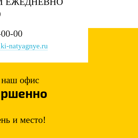
М ЕЖЕДНЕВНО
0
-00-00
ki-natyagnye.ru
ь наш офис
ершенно
нь и место!