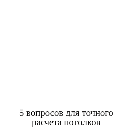
Клиент: Маргулина Наталья
Москва, улица 1905 года, д. 19
Номер договора:
964233
Стоимость:
р.
17 300
5 вопросов для точного
расчета потолков