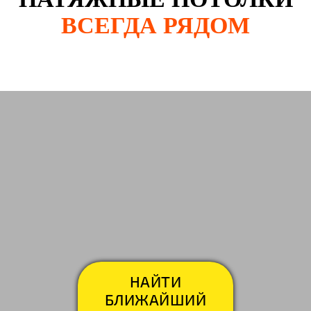
ВСЕГДА РЯДОМ
Гагарина
Гор
НАЙТИ
БЛИЖАЙШИЙ